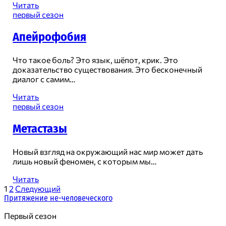
Зимний
Читать
зов
первый сезон
Апейрофобия
Что такое боль? Это язык, шёпот, крик. Это
доказательство существования. Это бесконечный
диалог с самим…
Апейрофобия
Читать
первый сезон
Метастазы
Новый взгляд на окружающий нас мир может дать
лишь новый феномен, с которым мы…
Метастазы
Читать
Пагинация
1
2
Следующий
Притяжение не-человеческого
записей
Первый сезон