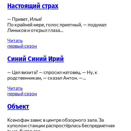
Настоящий страх
— Привет, Илья!
По крайней мере, голос приятный, — подумал
Линьков и открыл глаза…
Настоящий
Читать
страх
первый сезон
Синий Синий Ирий
— Цел визита? — спросил натовец. — Ну, к
родственникам, — сказал Антон. —…
Синий
Читать
Синий
первый сезон
Ирий
Объект
Ксенофан завис в центре обзорного зала. За
куполом станции распростёрлась беспредметная
тьма, будто его…