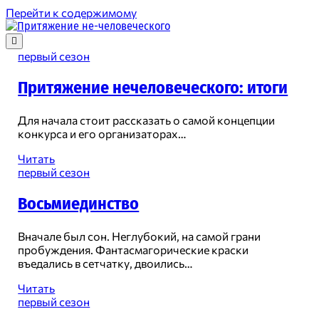
Перейти к содержимому
Притяжение
не-
человеческого
Притяжение
первый сезон
не-
Притяжение нечеловеческого: итоги
человеческого
Для начала стоит рассказать о самой концепции
конкурса и его организаторах…
Записи
Притяжение
Читать
нечеловеческого:
первый сезон
итоги
Восьмиединство
Вначале был сон. Неглубокий, на самой грани
пробуждения. Фантасмагорические краски
въедались в сетчатку, двоились…
Восьмиединство
Читать
первый сезон