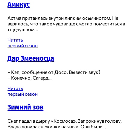
Амикус
Астма притаилась внутри липким осьминогом. Не
верилось, что такое чудовище смогло поместиться в
тщедушном…
Амикус
Читать
первый сезон
Дар Змееносца
– Кэп, сообщение от Досо. Вывести звук?
– Конечно, Сагерд…
Дар
Читать
Змееносца
первый сезон
Зимний зов
Снег падал в дырку «Космоса». Запрокинув голову,
Влада ловила снежинки на язык. Они были…