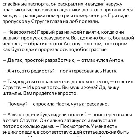
спасённые паспорта, он раскрыл их и выудил наружу
пластиковые розовые квадратики, до этого прятавшиеся
между страницами номер три и номер четыре. При виде
пропусков у Стругге глаза на лоб полезли.
— Невероятно! Первый раз на моей памяти, когда они
выдают пропуск сразу двоим. Вы, должно быть, большой
человек, — обратился он к Антону голосом, в котором
как будто даже прорезалось подобострастие.
— Да так, простой разработчик, — отмахнулся Антон.
— А что, это редкость? — поинтересовалась Настя.
— Там, куда вы отправляетесь, довольно тесно, — ответил
Стругге. — И кроме того… Вы муж и жена? Да, вижу
штампы. Вам придётся непросто.
— Почему? — спросила Настя, чуть агрессивно.
— А вы когда-нибудь видели тюленя? — поинтересовался
в ответ Стругге. Он сильно затянулся и выпустил в
потолок кольцо дыма. — Посмотрите. У меня есть
энциклопедия, в соответствующей статье должна быть