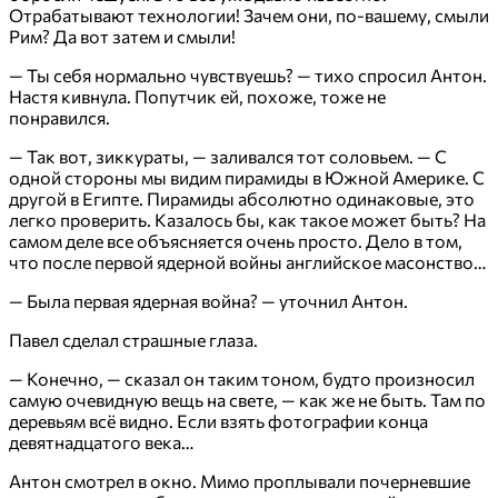
Отрабатывают технологии! Зачем они, по-вашему, смыли
Рим? Да вот затем и смыли!
— Ты себя нормально чувствуешь? — тихо спросил Антон.
Настя кивнула. Попутчик ей, похоже, тоже не
понравился.
— Так вот, зиккураты, — заливался тот соловьем. — С
одной стороны мы видим пирамиды в Южной Америке. С
другой в Египте. Пирамиды абсолютно одинаковые, это
легко проверить. Казалось бы, как такое может быть? На
самом деле все объясняется очень просто. Дело в том,
что после первой ядерной войны английское масонство…
— Была первая ядерная война? — уточнил Антон.
Павел сделал страшные глаза.
— Конечно, — сказал он таким тоном, будто произносил
самую очевидную вещь на свете, — как же не быть. Там по
деревьям всё видно. Если взять фотографии конца
девятнадцатого века…
Антон смотрел в окно. Мимо проплывали почерневшие