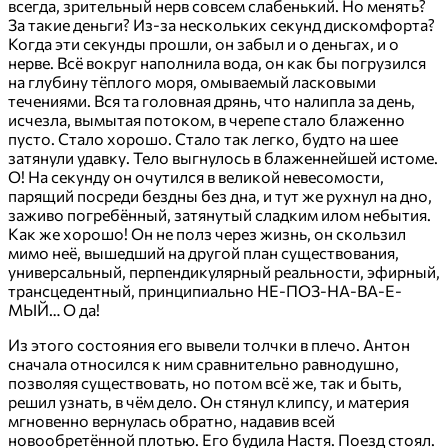
всегда, зрительный нерв совсем слабенький. Но менять?
За такие деньги? Из-за нескольких секунд дискомфорта?
Когда эти секунды прошли, он забыл и о деньгах, и о
нерве. Всё вокруг наполнила вода, он как бы погрузился
на глубину тёплого моря, омываемый ласковыми
течениями. Вся та головная дрянь, что налипла за день,
исчезла, вымытая потоком, в черепе стало блаженно
пусто. Стало хорошо. Стало так легко, будто на шее
затянули удавку. Тело выгнулось в блаженнейшей истоме.
О! На секунду он очутился в великой невесомости,
парящий посреди бездны без дна, и тут же рухнул на дно,
заживо погребённый, затянутый сладким илом небытия.
Как же хорошо! Он не полз через жизнь, он скользил
мимо неё, вышедший на другой план существования,
универсальный, перпендикулярный реальности, эфирный,
трансцедентный, принципиально НЕ-ПОЗ-НА-ВА-Е-
МЫЙ… О да!
Из этого состояния его вывели толчки в плечо. Антон
сначала относился к ним сравнительно равнодушно,
позволяя существовать, но потом всё же, так и быть,
решил узнать, в чём дело. Он стянул клипсу, и материя
мгновенно вернулась обратно, надавив всей
новообретённой плотью. Его будила Настя. Поезд стоял.