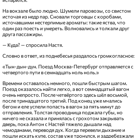
На вокзале было людно. Шумели паровозы, со свистом
источая из недр пар. Сновали торговцы с коробами,
источавшими нестерпимые ароматы: такие яства, что
один раз поесть и умереть. Волновались и толкали друг
друга пассажиры.
— Куда? — спросила Настя.
Словно в ответ, из поднебесья раздалось громкогласное:
«Тын-дын-дун. Поезд Москва-Петербург отправляется с
четвертого пути в семнадцать ноль ноль.»
Времени оставалось немного, пошли быстрым шагом.
Поезд оказалось найти легко, а вот семнадцатый вагон
очень непросто. После четвёртого здесь шёл восьмой,
после тринадцатого третий. Под конец уже мчались
бегом и еле успели попасть в вагон за пять минут до
отправления. Толстая проводница поджала губы, но
ничего не сказала и принялась с грохотом закрывать
дверь, пока Антон с Настей тяжело дышали над
чемоданами, переводя дух. Когда перевели дыхание и
пошли искать купе, состав уже тронулся, и задребезжали