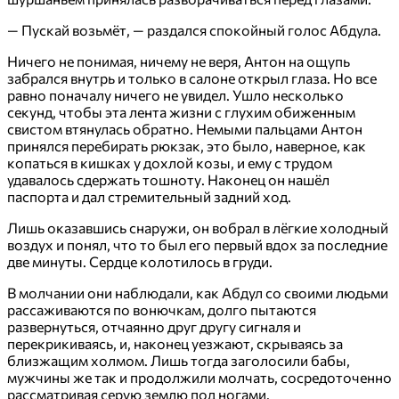
— Пускай возьмёт, — раздался спокойный голос Абдула.
Ничего не понимая, ничему не веря, Антон на ощупь
забрался внутрь и только в салоне открыл глаза. Но все
равно поначалу ничего не увидел. Ушло несколько
секунд, чтобы эта лента жизни с глухим обиженным
свистом втянулась обратно. Немыми пальцами Антон
принялся перебирать рюкзак, это было, наверное, как
копаться в кишках у дохлой козы, и ему с трудом
удавалось сдержать тошноту. Наконец он нашёл
паспорта и дал стремительный задний ход.
Лишь оказавшись снаружи, он вобрал в лёгкие холодный
воздух и понял, что то был его первый вдох за последние
две минуты. Сердце колотилось в груди.
В молчании они наблюдали, как Абдул со своими людьми
рассаживаются по вонючкам, долго пытаются
развернуться, отчаянно друг другу сигналя и
перекрикиваясь, и, наконец уезжают, скрываясь за
близжащим холмом. Лишь тогда заголосили бабы,
мужчины же так и продолжили молчать, сосредоточенно
рассматривая серую землю под ногами.