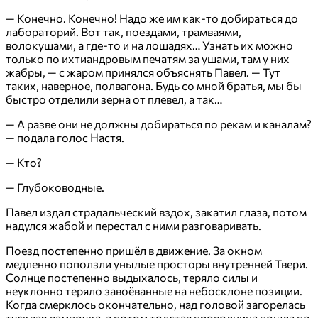
— Конечно. Конечно! Надо же им как-то добираться до
лабораторий. Вот так, поездами, трамваями,
волокушами, а где-то и на лошадях… Узнать их можно
только по ихтиандровым печатям за ушами, там у них
жабры, — с жаром принялся объяснять Павел. — Тут
таких, наверное, полвагона. Будь со мной братья, мы бы
быстро отделили зерна от плевел, а так…
— А разве они не должны добираться по рекам и каналам?
— подала голос Настя.
— Кто?
— Глубоководные.
Павел издал страдальческий вздох, закатил глаза, потом
надулся жабой и перестал с ними разговаривать.
Поезд постепенно пришёл в движение. За окном
медленно поползли унылые просторы внутренней Твери.
Солнце постепенно выдыхалось, теряло силы и
неуклонно теряло завоёванные на небосклоне позиции.
Когда смерклось окончательно, над головой загорелась
тусклая лампочка, а потом толстая проводница пошла по