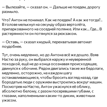
— Вылезайте, — сказал он. — Дальше не поедем, дорогу
размыло.
Что? Антон не понимал. Как не поедем? А как же тогда?..
В голове мелькнул на секунду образ вертолёта,
припаркованного на соседней полянке. Или как… Где… В
растерянности он потянулся за рюкзаком.
— Оставь, — сказал хмурый, перехватывая автомат
поудобнее.
Тут, очень медленно, но до Антона всё же дошло. Взяв
Настю за руку, он выбрался наружу и неуверенной
походкой, ещё не до конца осознавая происходящее,
двинулся к обочине. Рядом двигались такие же бедолаги,
медленно, осторожно, на каждом шагу
останавливающиеся, чтобы бросить взгляд назад, где
бородатые люди с оружием выстроились вокруг машин.
Посмотрев на Настю, Антон ужаснулся её облику,
абсолютно белому, с разом посеревшими губами, с
глазами, наполненными каким-то диким, животным
ужасом.