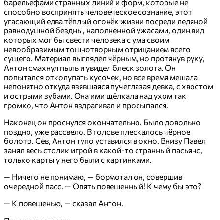
барельефами странных линий и форм, которые не
способно воспринять человеческое сознание, этот
угасающий едва тёплый огонёк жизни посреди ледяной
равнодушной бездны, наполненной ужасами, один вид
которых мог бы свести человека с ума своим
невообразимым тошнотворным отрицанием всего
сущего. Материал выглядел чёрным, но протянув руку,
Антон смахнул пыль и увидел блеск золота. Он
попытался отколупать кусочек, но все время мешала
непонятно откуда взявшаяся пучеглазая девка, с хвостом
и острыми зубами. Она ими щёлкала над ухом так
громко, что Антон вздрагивал и просыпался.
Наконец он проснулся окончательно. Было довольно
поздно, уже рассвело. В голове плескалось чёрное
болото. Сев, Антон тупо уставился в окно. Внизу Павел
занял весь столик игрой в какой-то странный пасьянс,
только карты у него были с картинками.
— Ничего не понимаю, — бормотал он, совершив
очередной пасс. — Опять повешенный! К чему бы это?
— К повешенью, — сказал Антон.