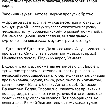
камуфляж в трёх местах залатан, а глаза горят. Такой
народ.
Закончив изучать, натовец вернул пропуск обратно.
— Вроде би всё в порятке, — сказал он, приготовившись
махнуть рукой. Настя уже успела схватиться за ручку
чемодана, но тут ворвался какой-то рыжий, лохматый, с
бешено вращающимися глазами, в изгвазданной
курточке, принялся махать руками, рубить воздух.
— Да вы чего! Да вы что! Да они со мной! А ну немедленно
пропустите! Оккупанты проклятые! Не имеете права!
Начальство позову! Подниму народ! Узнаете!
Видно, что натовцу лохматый не понравился. Лицо его
тут же заострилось, выступили желваки, рельсовый
немецкий голос задребезжал о сертификатах вакцинации
против ковида, медула, тайко, рема, эмфэцэ, кодультры,
саад и прочих. Всё это было у Антона с собой, кроме
Ремингтона-Бодли. Торопились сделать все прививки в
последние две недели, вот и не успели. В итоге пришлось
сунуть натовцу миллион евриков. Тот поморщился, но
деньги взял. Рыжий благодетель к этому моменту уже
испарился.