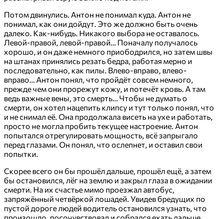
Потом двинулись. Антон не понимал куда. Антон не
понимал, как они дойдут. Это же должно быть очень
далеко. Как-нибудь. Никакого выбора не оставалось.
Левой-правой, левой-правой… Поначалу получалось
хорошо, и он даже немного приободрился, но затем швы
на штанах принялись резать бедра, работая мерно и
последовательно, как пилы. Влево-вправо, влево-
вправо… Антон понял, что пройдёт совсем немного,
прежде чем они прорежут кожу, и потечёт кровь. А там
ведь важные вены, это смерть… Чтобы не думать о
смерти, он хотел нацепить клипсу и тут только понял, что
и не снимал её. Она продолжала висеть на ухе и работать,
просто не могла пробить текущее настроение. Антон
попытался отрегулировать мощность, всё запрыгало
перед глазами. Он понял, что ослепнет, и оставил свои
попытки.
Скорее всего он бы прошёл дальше, прошёл ещё, а затем
бы остановился, лёг на землю и закрыл глаза в ожидании
смерти. На их счастье мимо проезжал автобус,
запряжённый четвёркой лошадей. Увидев бредущих по
пустой дороге людей водитель остановился узнать, что
произошло, посочувствовал и собрался ехать дальше,