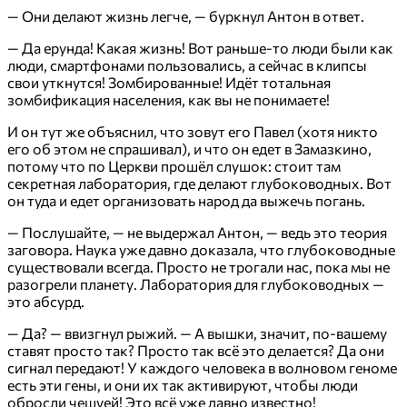
— Они делают жизнь легче, — буркнул Антон в ответ.
— Да ерунда! Какая жизнь! Вот раньше-то люди были как
люди, смартфонами пользовались, а сейчас в клипсы
свои уткнутся! Зомбированные! Идёт тотальная
зомбификация населения, как вы не понимаете!
И он тут же объяснил, что зовут его Павел (хотя никто
его об этом не спрашивал), и что он едет в Замазкино,
потому что по Церкви прошёл слушок: стоит там
секретная лаборатория, где делают глубоководных. Вот
он туда и едет организовать народ да выжечь погань.
— Послушайте, — не выдержал Антон, — ведь это теория
заговора. Наука уже давно доказала, что глубоководные
существовали всегда. Просто не трогали нас, пока мы не
разогрели планету. Лаборатория для глубоководных —
это абсурд.
— Да? — ввизгнул рыжий. — А вышки, значит, по-вашему
ставят просто так? Просто так всё это делается? Да они
сигнал передают! У каждого человека в волновом геноме
есть эти гены, и они их так активируют, чтобы люди
обросли чешуей! Это всё уже давно известно!