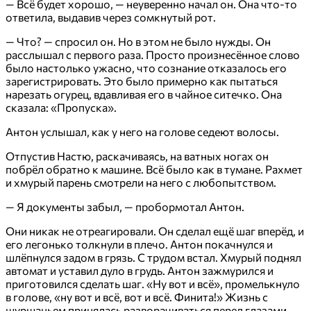
— Всё будет хорошо, — неуверенно начал он. Она что-то
ответила, выдавив через сомкнутый рот.
— Что? — спросил он. Но в этом не было нужды. Он
расслышал с первого раза. Просто произнесённое слово
было настолько ужасно, что сознание отказалось его
зарегистрировать. Это было примерно как пытаться
нарезать огурец, вдавливая его в чайное ситечко. Она
сказала: «Пропуска».
Антон услышал, как у него на голове седеют волосы.
Отпустив Настю, раскачиваясь, на ватных ногах он
побрёл обратно к машине. Всё было как в тумане. Рахмет
и хмурый парень смотрели на него с любопытством.
— Я документы забыл, — пробормотал Антон.
Они никак не отреагировали. Он сделал ещё шаг вперёд, и
его легонько толкнули в плечо. Антон покачнулся и
шлёпнулся задом в грязь. С трудом встал. Хмурый поднял
автомат и уставил дуло в грудь. Антон зажмурился и
приготовился сделать шаг. «Ну вот и всё», промелькнуло
в голове, «ну вот и всё, вот и всё. Финита!» Жизнь с
шуршаньем принялась разворачиваться перед глазами.