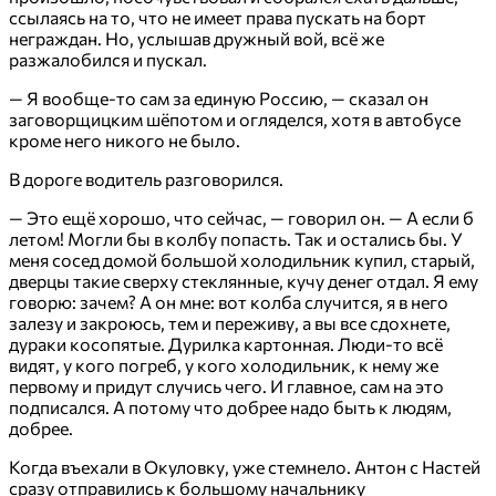
ссылаясь на то, что не имеет права пускать на борт
неграждан. Но, услышав дружный вой, всё же
разжалобился и пускал.
— Я вообще-то сам за единую Россию, — сказал он
заговорщицким шёпотом и огляделся, хотя в автобусе
кроме него никого не было.
В дороге водитель разговорился.
— Это ещё хорошо, что сейчас, — говорил он. — А если б
летом! Могли бы в колбу попасть. Так и остались бы. У
меня сосед домой большой холодильник купил, старый,
дверцы такие сверху стеклянные, кучу денег отдал. Я ему
говорю: зачем? А он мне: вот колба случится, я в него
залезу и закроюсь, тем и переживу, а вы все сдохнете,
дураки косопятые. Дурилка картонная. Люди-то всё
видят, у кого погреб, у кого холодильник, к нему же
первому и придут случись чего. И главное, сам на это
подписался. А потому что добрее надо быть к людям,
добрее.
Когда въехали в Окуловку, уже стемнело. Антон с Настей
сразу отправились к большому начальнику