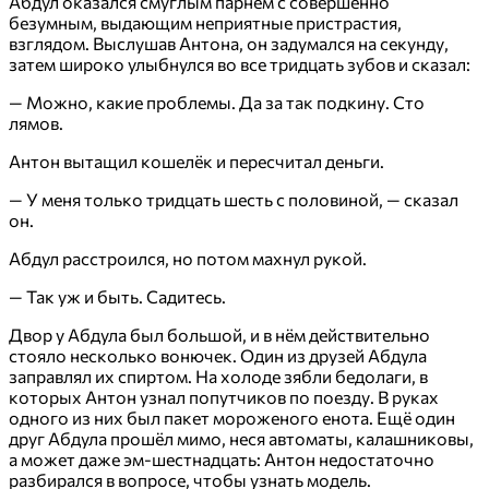
Абдул оказался смуглым парнем с совершенно
безумным, выдающим неприятные пристрастия,
взглядом. Выслушав Антона, он задумался на секунду,
затем широко улыбнулся во все тридцать зубов и сказал:
— Можно, какие проблемы. Да за так подкину. Сто
лямов.
Антон вытащил кошелёк и пересчитал деньги.
— У меня только тридцать шесть с половиной, — сказал
он.
Абдул расстроился, но потом махнул рукой.
— Так уж и быть. Садитесь.
Двор у Абдула был большой, и в нём действительно
стояло несколько вонючек. Один из друзей Абдула
заправлял их спиртом. На холоде зябли бедолаги, в
которых Антон узнал попутчиков по поезду. В руках
одного из них был пакет мороженого енота. Ещё один
друг Абдула прошёл мимо, неся автоматы, калашниковы,
а может даже эм-шестнадцать: Антон недостаточно
разбирался в вопросе, чтобы узнать модель.