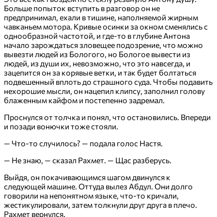
Больше попыток вступить в разговор он не
предпринимал, ехали в тишине, наполняемой жирным
чавканьем мотора. Кривые осинки за окном сменялись с
однообразной частотой, и где-то в глубине Антона
начало зарождаться зловещее подозрение, что можно
вывезти людей из Бологого, но Бологое вывести из
людей, из души их, невозможно, что это навсегда, и
зацепится он за корявые ветки, и так будет болтаться
подвешенный вплоть до страшного суда. Чтобы подавить
нехорошие мысли, он нацепил клипсу, заполнил голову
блаженным кайфом и постепенно задремал.
Проснулся от толчка и понял, что остановились. Впереди
и позади вонючки тоже стояли.
— Что-то случилось? — подала голос Настя.
— Не знаю, — сказал Рахмет. — Щас разберусь.
Выйдя, он покачивающимся шагом двинулся к
следующей машине. Оттуда вылез Абдул. Они долго
говорили на непонятном языке, что-то кричали,
жестикулировали, затем толкнули друг друга в плечо.
Рахмет вернулся.