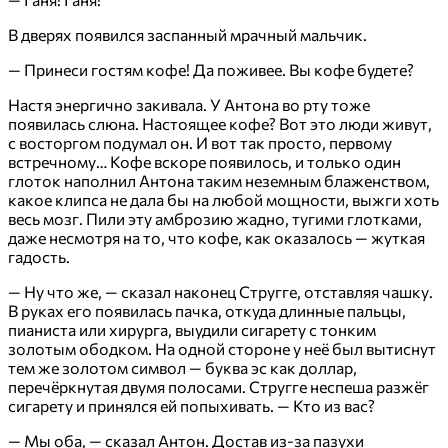
В дверях появился заспанный мрачный мальчик.
— Принеси гостям кофе! Да поживее. Вы кофе будете?
Настя энергично закивала. У Антона во рту тоже
появилась слюна. Настоящее кофе? Вот это люди живут,
с восторгом подумал он. И вот так просто, первому
встречному… Кофе вскоре появилось, и только один
глоток наполнил Антона таким неземным блаженством,
какое клипса не дала бы на любой мощности, выжги хоть
весь мозг. Пили эту амброзию жадно, тугими глотками,
даже несмотря на то, что кофе, как оказалось — жуткая
гадость.
— Ну что же, — сказал наконец Стругге, отставляя чашку.
В руках его появилась пачка, откуда длинные пальцы,
пианиста или хирурга, выудили сигарету с тонким
золотым ободком. На одной стороне у неё был вытиснут
тем же золотом символ — буква эс как доллар,
перечёркнутая двумя полосами. Стругге неспеша разжёг
сигарету и принялся ей попыхивать. — Кто из вас?
— Мы оба, — сказал Антон. Достав из-за пазухи