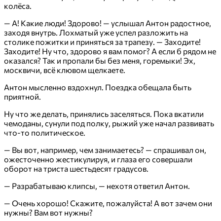
колёса.
— А! Какие люди! Здорово! — услышал Антон радостное,
заходя внутрь. Лохматый уже успел разложить на
столике пожитки и приняться за трапезу. — Заходите!
Заходите! Ну что, здорово я вам помог? А если б рядом не
оказался? Так и пропали бы без меня, горемыки! Эх,
москвичи, всё клювом щелкаете.
Антон мысленно вздохнул. Поездка обещала быть
приятной.
Ну что же делать, принялись заселяться. Пока вкатили
чемоданы, сунули под полку, рыжий уже начал развивать
что-то политическое.
— Вы вот, например, чем занимаетесь? — спрашивал он,
ожесточенно жестикулируя, и глаза его совершали
оборот на триста шестьдесят градусов.
— Разрабатываю клипсы, — нехотя ответил Антон.
— Очень хорошо! Скажите, пожалуйста! А вот зачем они
нужны? Вам вот нужны?