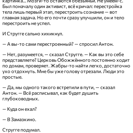
картинка… Мозги-то остаются обезьяньи. Не умеем-с.
Был поначалу один активист, всё кричал: перестройка
тела лишь первый этап, перестроить сознание — вот
главная задача. Но его почти сразу улучшили, он и тело
перестроить не успел.
И Стругге сально хихикнул.
— А вы-то сами перестроенный? — спросил Антон.
— Нет, разумеется, — сказал Стругге. — Как вы это себе
представляете? Церковь Обожжённого постоянно ходит
по домам, проверяет. Жабры-то найти легко, достаточно
ухо отдохнуть. Мне бы уже голову отрезали. Люди это
простые.
— Да, мы одного такого встретили в пути, — сказал
Антон. — Всё расписывал, как будет душить
глубоководных.
— Куда он ехал?
— В Замазкино.
Стругге подумал.