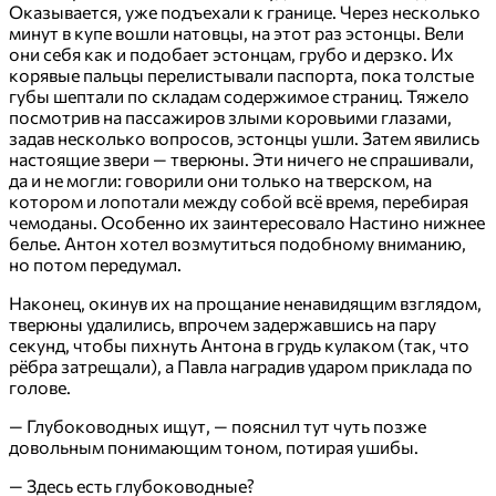
Оказывается, уже подъехали к границе. Через несколько
минут в купе вошли натовцы, на этот раз эстонцы. Вели
они себя как и подобает эстонцам, грубо и дерзко. Их
корявые пальцы перелистывали паспорта, пока толстые
губы шептали по складам содержимое страниц. Тяжело
посмотрив на пассажиров злыми коровьими глазами,
задав несколько вопросов, эстонцы ушли. Затем явились
настоящие звери — тверюны. Эти ничего не спрашивали,
да и не могли: говорили они только на тверском, на
котором и лопотали между собой всё время, перебирая
чемоданы. Особенно их заинтересовало Настино нижнее
белье. Антон хотел возмутиться подобному вниманию,
но потом передумал.
Наконец, окинув их на прощание ненавидящим взглядом,
тверюны удалились, впрочем задержавшись на пару
секунд, чтобы пихнуть Антона в грудь кулаком (так, что
рёбра затрещали), а Павла наградив ударом приклада по
голове.
— Глубоководных ищут, — пояснил тут чуть позже
довольным понимающим тоном, потирая ушибы.
— Здесь есть глубоководные?