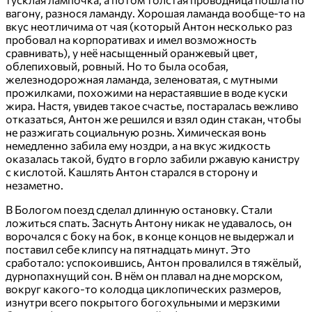
вагону, разнося ламанду. Хорошая ламанда вообще-то на
вкус неотличима от чая (который Антон несколько раз
пробовал на корпоративах и имел возможность
сравнивать), у неё насыщенный оранжевый цвет,
облепиховый, ровный. Но то была особая,
железнодорожная ламанда, зеленоватая, с мутными
прожилками, похожими на нерастаявшие в воде куски
жира. Настя, увидев такое счастье, постаралась вежливо
отказаться, Антон же решился и взял один стакан, чтобы
не разжигать социальную рознь. Химическая вонь
немедленно забила ему ноздри, а на вкус жидкость
оказалась такой, будто в горло забили ржавую канистру
с кислотой. Кашлять Антон старался в сторону и
незаметно.
В Бологом поезд сделал длинную остановку. Стали
ложиться спать. Заснуть Антону никак не удавалось, он
ворочался с боку на бок, в конце концов не выдержал и
поставил себе клипсу на пятнадцать минут. Это
сработало: успокоившись, Антон провалился в тяжёлый,
дурнопахнущий сон. В нём он плавал на дне морском,
вокруг какого-то колодца циклопических размеров,
изнутри всего покрытого богохульными и мерзкими