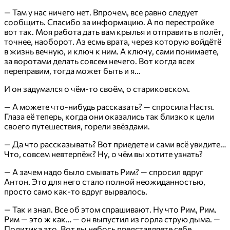
— Там у нас ничего нет. Впрочем, все равно следует
сообщить. Спасибо за информацию. А по перестройке
вот так. Моя работа дать вам крылья и отправить в полёт,
точнее, наоборот. Аз есмь врата, через которую войдётё
в жизнь вечную, и ключ к ним. А ключу, сами понимаете,
за воротами делать совсем нечего. Вот когда всех
переправим, тогда может быть и я…
И он задумался о чём-то своём, о стариковском.
— А можете что-нибудь рассказать? — спросила Настя.
Глаза её теперь, когда они оказались так близко к цели
своего путешествия, горели звёздами.
— Да что рассказывать? Вот приедете и сами всё увидите…
Что, совсем невтерпёж? Ну, о чём вы хотите узнать?
— А зачем надо было смывать Рим? — спросил вдруг
Антон. Это для него стало полной неожиданностью,
просто само как-то вдруг вырвалось.
— Так и знал. Все об этом спрашивают. Ну что Рим, Рим.
Рим — это ж как… — он выпустил из горла струю дыма. —
Политика это. Вот вы небось представляете себе