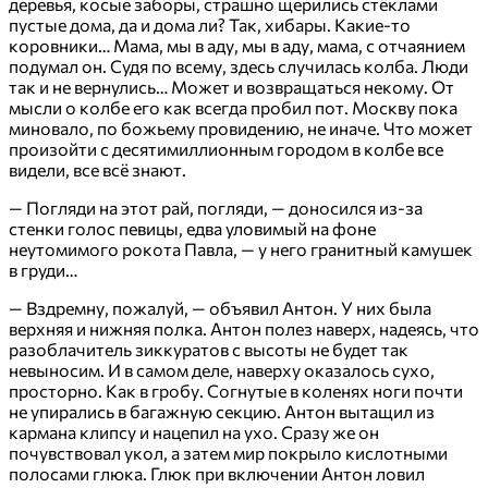
деревья, косые заборы, страшно щерились стёклами
пустые дома, да и дома ли? Так, хибары. Какие-то
коровники… Мама, мы в аду, мы в аду, мама, с отчаянием
подумал он. Судя по всему, здесь случилась колба. Люди
так и не вернулись… Может и возвращаться некому. От
мысли о колбе его как всегда пробил пот. Москву пока
миновало, по божьему провидению, не иначе. Что может
произойти с десятимиллионным городом в колбе все
видели, все всё знают.
— Погляди на этот рай, погляди, — доносился из-за
стенки голос певицы, едва уловимый на фоне
неутомимого рокота Павла, — у него гранитный камушек
в груди…
— Вздремну, пожалуй, — объявил Антон. У них была
верхняя и нижняя полка. Антон полез наверх, надеясь, что
разоблачитель зиккуратов с высоты не будет так
невыносим. И в самом деле, наверху оказалось сухо,
просторно. Как в гробу. Согнутые в коленях ноги почти
не упирались в багажную секцию. Антон вытащил из
кармана клипсу и нацепил на ухо. Сразу же он
почувствовал укол, а затем мир покрыло кислотными
полосами глюка. Глюк при включении Антон ловил