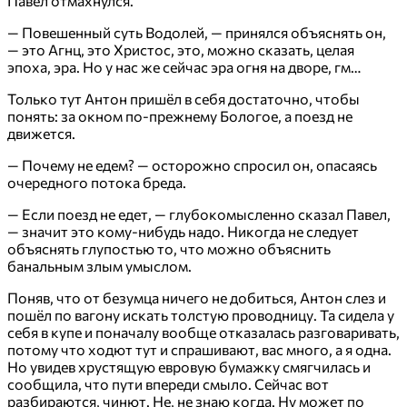
Павел отмахнулся.
— Повешенный суть Водолей, — принялся объяснять он,
— это Агнц, это Христос, это, можно сказать, целая
эпоха, эра. Но у нас же сейчас эра огня на дворе, гм…
Только тут Антон пришёл в себя достаточно, чтобы
понять: за окном по-прежнему Бологое, а поезд не
движется.
— Почему не едем? — осторожно спросил он, опасаясь
очередного потока бреда.
— Если поезд не едет, — глубокомысленно сказал Павел,
— значит это кому-нибудь надо. Никогда не следует
объяснять глупостью то, что можно объяснить
банальным злым умыслом.
Поняв, что от безумца ничего не добиться, Антон слез и
пошёл по вагону искать толстую проводницу. Та сидела у
себя в купе и поначалу вообще отказалась разговаривать,
потому что ходют тут и спрашивают, вас много, а я одна.
Но увидев хрустящую евровую бумажку смягчилась и
сообщила, что пути впереди смыло. Сейчас вот
разбираются, чинют. Не, не знаю когда. Ну может по