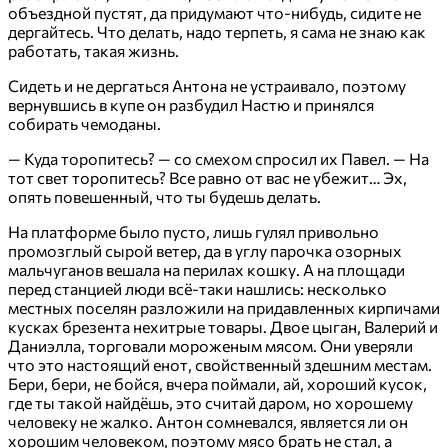
объездной пустят, да придумают что-нибудь, сидите не
дергайтесь. Что делать, надо терпеть, я сама не знаю как
работать, такая жизнь.
Сидеть и не дергаться Антона не устраивало, поэтому
вернувшись в купе он разбудил Настю и принялся
собирать чемоданы.
— Куда торопитесь? — со смехом спросил их Павел. — На
тот свет торопитесь? Все равно от вас не убежит… Эх,
опять повешенный, что ты будешь делать.
На платформе было пусто, лишь гулял привольно
промозглый сырой ветер, да в углу парочка озорных
мальчуганов вешала на перилах кошку. А на площади
перед станцией люди всё-таки нашлись: несколько
местных поселян разложили на придавленных кирпичами
кусках брезента нехитрые товары. Двое цыган, Валерий и
Даниэлла, торговали мороженым мясом. Они уверяли
что это настоящий енот, свойственный здешним местам.
Бери, бери, не бойся, вчера поймали, ай, хороший кусок,
где ты такой найдёшь, это считай даром, но хорошему
человеку не жалко. Антон сомневался, является ли он
хорошим человеком, поэтому мясо брать не стал, а