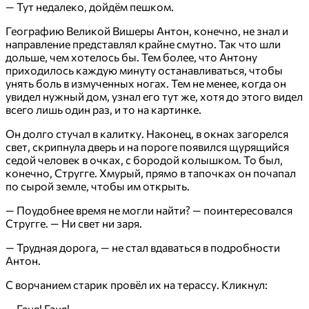
— Тут недалеко, дойдём пешком.
Географию Великой Вишеры Антон, конечно, не знал и
направление представлял крайне смутно. Так что шли
дольше, чем хотелось бы. Тем более, что Антону
приходилось каждую минуту останавливаться, чтобы
унять боль в измученных ногах. Тем не менее, когда он
увидел нужный дом, узнал его тут же, хотя до этого видел
всего лишь один раз, и то на картинке.
Он долго стучал в калитку. Наконец, в окнах загорелся
свет, скрипнула дверь и на пороге появился щурящийся
седой человек в очках, с бородой колышком. То был,
конечно, Стругге. Хмурый, прямо в тапочках он почапал
по сырой земле, чтобы им открыть.
— Поудобнее время не могли найти? — поинтересовался
Стругге. — Ни свет ни заря.
— Трудная дорога, — не стал вдаваться в подробности
Антон.
С ворчанием старик провёл их на терассу. Кликнул:
— Ганя! Ганя!