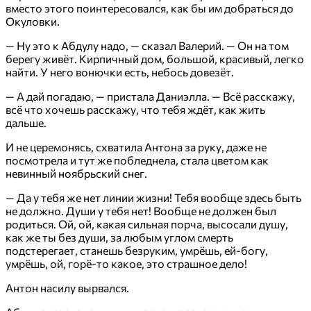
вместо этого поинтересовался, как бы им добраться до
Окуловки.
— Ну это к Абдулу надо, — сказал Валерий. — Он на том
берегу живёт. Кирпичный дом, большой, красивый, легко
найти. У него вонючки есть, небось довезёт.
— А дай погадаю, — пристала Даниэлла. — Всё расскажу,
всё что хочешь расскажу, что тебя ждёт, как жить
дальше.
И не церемонясь, схватила Антона за руку, даже не
посмотрела и тут же побледнела, стала цветом как
невинный ноябрьский снег.
— Да у тебя же нет линии жизни! Тебя вообще здесь быть
не должно. Души у тебя нет! Вообще не должен был
родиться. Ой, ой, какая сильная порча, высосали душу,
как же ты без души, за любым углом смерть
подстерегает, станешь безруким, умрёшь, ей-богу,
умрёшь, ой, горё-то какое, это страшное дело!
Антон насилу вырвался.