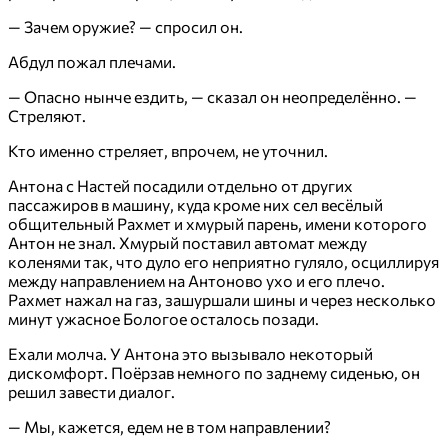
— Зачем оружие? — спросил он.
Абдул пожал плечами.
— Опасно нынче ездить, — сказал он неопределённо. —
Стреляют.
Кто именно стреляет, впрочем, не уточнил.
Антона с Настей посадили отдельно от других
пассажиров в машину, куда кроме них сел весёлый
общительный Рахмет и хмурый парень, имени которого
Антон не знал. Хмурый поставил автомат между
коленями так, что дуло его неприятно гуляло, осциллируя
между направлением на Антоново ухо и его плечо.
Рахмет нажал на газ, зашуршали шины и через несколько
минут ужасное Бологое осталось позади.
Ехали молча. У Антона это вызывало некоторый
дискомфорт. Поёрзав немного по заднему сиденью, он
решил завести диалог.
— Мы, кажется, едем не в том направлении?