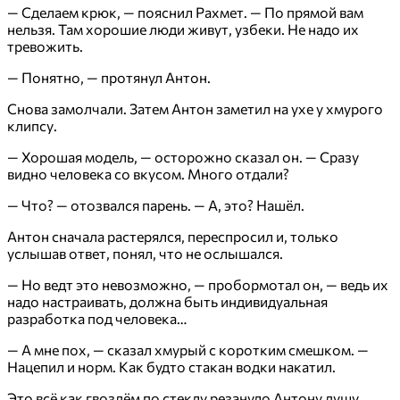
— Сделаем крюк, — пояснил Рахмет. — По прямой вам
нельзя. Там хорошие люди живут, узбеки. Не надо их
тревожить.
— Понятно, — протянул Антон.
Снова замолчали. Затем Антон заметил на ухе у хмурого
клипсу.
— Хорошая модель, — осторожно сказал он. — Сразу
видно человека со вкусом. Много отдали?
— Что? — отозвался парень. — А, это? Нашёл.
Антон сначала растерялся, переспросил и, только
услышав ответ, понял, что не ослышался.
— Но ведт это невозможно, — пробормотал он, — ведь их
надо настраивать, должна быть индивидуальная
разработка под человека…
— А мне пох, — сказал хмурый с коротким смешком. —
Нацепил и норм. Как будто стакан водки накатил.
Это всё как гвоздём по стеклу резануло Антону душу.