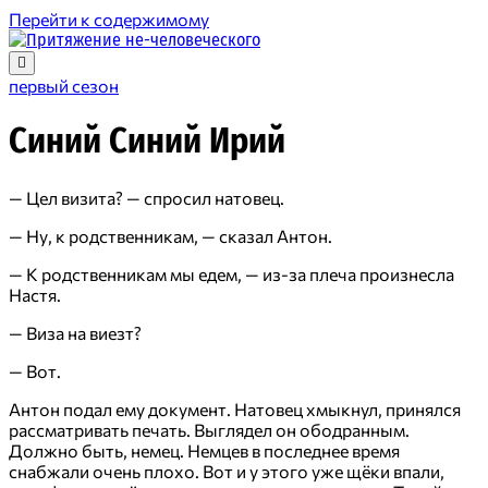
Перейти к содержимому
Притяжение
не-
человеческого
первый сезон
Синий Синий Ирий
— Цел визита? — спросил натовец.
— Ну, к родственникам, — сказал Антон.
— К родственникам мы едем, — из-за плеча произнесла
Настя.
— Виза на виезт?
— Вот.
Антон подал ему документ. Натовец хмыкнул, принялся
рассматривать печать. Выглядел он ободранным.
Должно быть, немец. Немцев в последнее время
снабжали очень плохо. Вот и у этого уже щёки впали,