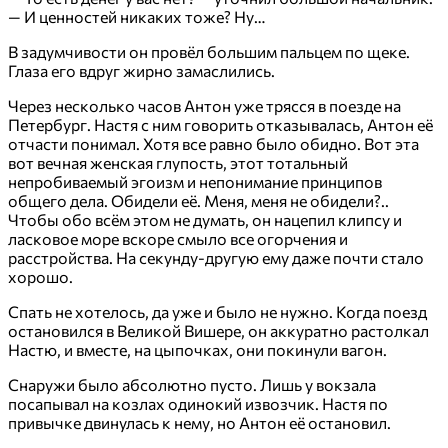
— И ценностей никаких тоже? Ну…
В задумчивости он провёл большим пальцем по щеке.
Глаза его вдруг жирно замаслились.
Через несколько часов Антон уже трясся в поезде на
Петербург. Настя с ним говорить отказывалась, Антон её
отчасти понимал. Хотя все равно было обидно. Вот эта
вот вечная женская глупость, этот тотальный
непробиваемый эгоизм и непонимание принципов
общего дела. Обидели её. Меня, меня не обидели?..
Чтобы обо всём этом не думать, он нацепил клипсу и
ласковое море вскоре смыло все огорчения и
расстройства. На секунду-другую ему даже почти стало
хорошо.
Спать не хотелось, да уже и было не нужно. Когда поезд
остановился в Великой Вишере, он аккуратно растолкал
Настю, и вместе, на цыпочках, они покинули вагон.
Снаружи было абсолютно пусто. Лишь у вокзала
посапывал на козлах одинокий извозчик. Настя по
привычке двинулась к нему, но Антон её остановил.